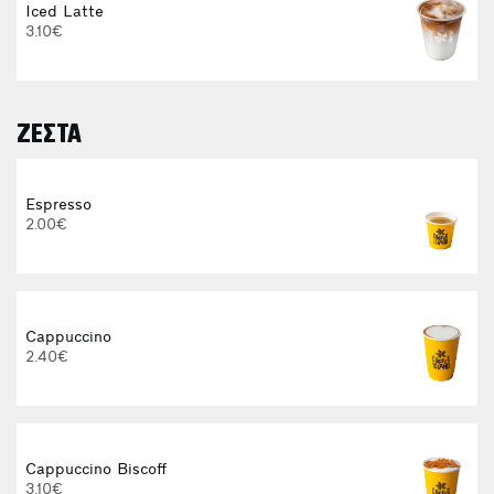
Iced Latte
3.10€
ΖΕΣΤΑ
Espresso
2.00€
E
Cappuccino
2.40€
Cappuccino Biscoff
3.10€