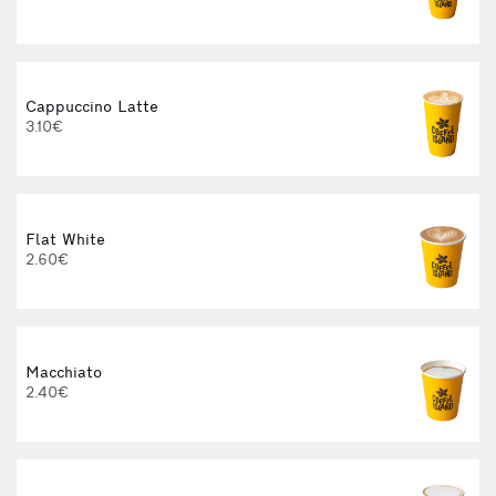
Cappuccino Latte
3.10€
Flat White
2.60€
Macchiato
2.40€
3