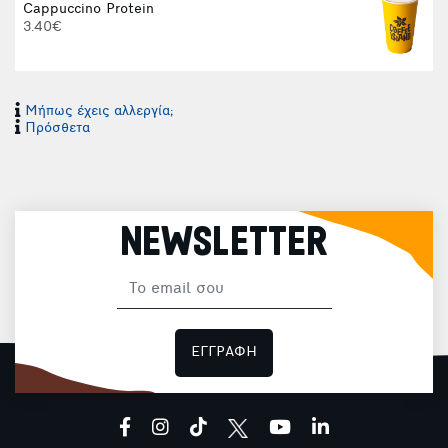
Cappuccino Protein
3.40€
Μήπως έχεις αλλεργία;
Πρόσθετα
NEWSLETTER
Φ
ΕΓΓΡΑΦΗ
Φ
facebook
instagram
tiktok
youtube
linkedin