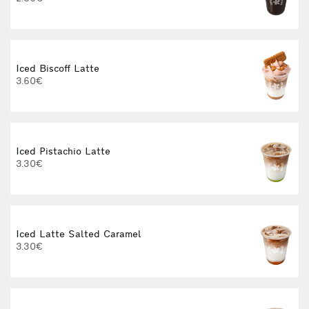
3
Iced Biscoff Latte
I
3.60€
4
Iced Pistachio Latte
3.30€
Iced Latte Salted Caramel
I
3.30€