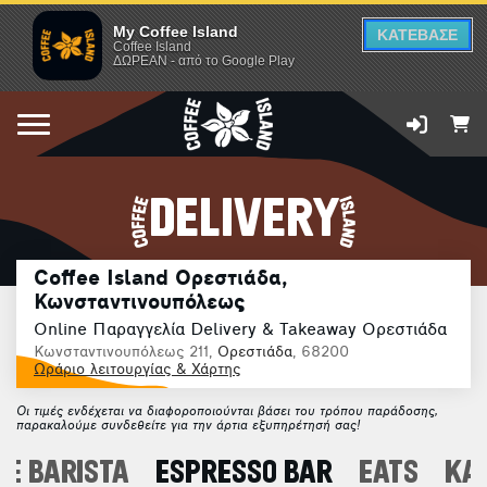
My Coffee Island
ΚΑΤΕΒΑΣΕ
Coffee Island
ΔΩΡΕΑΝ - από το Google Play
DELIVERY
Coffee Island Ορεστιάδα,
Κωνσταντινουπόλεως
Online Παραγγελία Delivery & Takeaway Ορεστιάδα
Κωνσταντινουπόλεως 211,
Ορεστιάδα
, 68200
Ωράριο λειτουργίας & Χάρτης
Οι τιμές ενδέχεται να διαφοροποιούνται βάσει του τρόπου παράδοσης,
παρακαλούμε συνδεθείτε για την άρτια εξυπηρέτησή σας!
E BARISTA
ESPRESSO BAR
EATS
ΚΑ