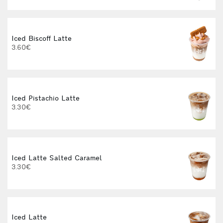
Iced Biscoff Latte
I
3.60€
4
Iced Pistachio Latte
3.30€
Iced Latte Salted Caramel
I
3.30€
Iced Latte