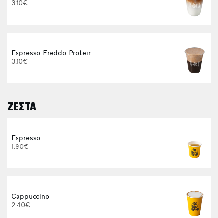
3.10€
Espresso Freddo Protein
3.10€
ΖΕΣΤΑ
E
Espresso
1.90€
Cappuccino
2.40€