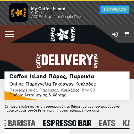
My Coffee Island
ΚΑΤΕΒΑΣΕ
Coffee Island
ΔΩΡΕΑΝ - από το Google Play
DELIVERY
Coffee Island Πάρος, Παροικία
Online Παραγγελία Takeaway Κυκλάδες
Περιφερειακός Παροικίας,
Κυκλάδες
, 84400
Ωράριο λειτουργίας & Χάρτης
Οι τιμές ενδέχεται να διαφοροποιούνται βάσει του τρόπου παράδοσης,
παρακαλούμε συνδεθείτε για την άρτια εξυπηρέτησή σας!
E BARISTA
ESPRESSO BAR
EATS
ΚΑ