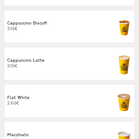
Cappuccino Biscoff
3.10€
Cappuccino Latte
3.10€
Flat White
2.60€
3
Macchiato