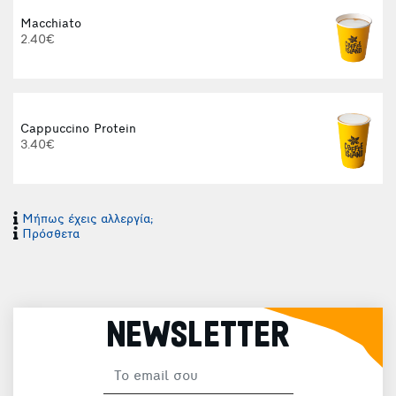
Macchiato
2.40€
Cappuccino Protein
3.40€
Μήπως έχεις αλλεργία;
Φ
Πρόσθετα
NEWSLETTER
Φ