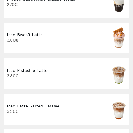
2.70€
Iced Biscoff Latte
I
3.60€
4
Iced Pistachio Latte
3.30€
Iced Latte Salted Caramel
I
3.30€