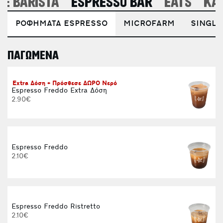
E BARISTA
ESPRESSO BAR
EATS
ΚΑ
ΡΟΦΗΜΑΤΑ ESPRESSO
MICROFARM
SINGLE
ΠΑΓΩΜΕΝΑ
E
Extra Δόση + Πρόσθεσε ΔΩΡΟ Νερό
Espresso Freddo Extra Δόση
2.90€
Espresso Freddo
2.10€
Espresso Freddo Ristretto
2.10€