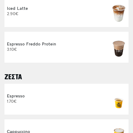
Iced Latte
2.90€
Espresso Freddo Protein
3.10€
ΖΕΣΤΑ
E
Espresso
1.70€
Cappuccino