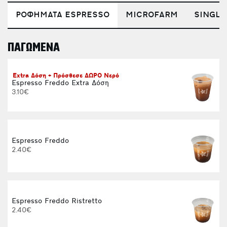
ΡΟΦΗΜΑΤΑ ESPRESSO
MICROFARM
SINGLE
ΠΑΓΩΜΕΝΑ
E
Extra Δόση + Πρόσθεσε ΔΩΡΟ Νερό
Espresso Freddo Extra Δόση
3.10€
Espresso Freddo
2.40€
Espresso Freddo Ristretto
2.40€