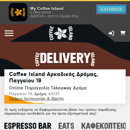
My Coffee Island
ΚΑΤΕΒΑΣΕ
Coffee Island
ΔΩΡΕΑΝ - από το Google Play
DELIVERY
Coffee Island Αρκαδικός Δράμας,
Παγγαίου 19
Online Παραγγελία Takeaway Δράμα
Παγγαίου 19,
Δράμα
, 66131
Ωράριο λειτουργίας & Χάρτης
Οι τιμές ενδέχεται να διαφοροποιούνται βάσει του τρόπου παράδοσης,
παρακαλούμε συνδεθείτε για την άρτια εξυπηρέτησή σας!
ESPRESSO BAR
EATS
ΚΑΦΕΚΟΠΤΕΙΟ