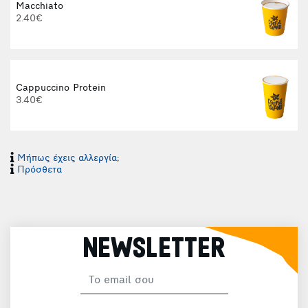
Macchiato
2.40€
Cappuccino Protein
3.40€
Μήπως έχεις αλλεργία;
Φ
Πρόσθετα
NEWSLETTER
Φ