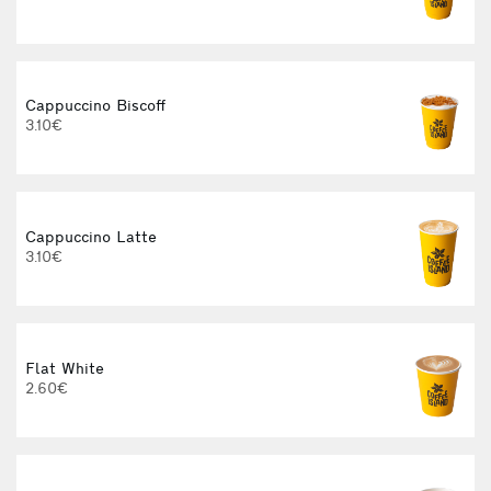
Cappuccino Biscoff
3.10€
Cappuccino Latte
3.10€
Flat White
2.60€
3