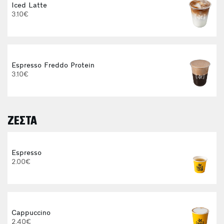
Iced Latte
3.10€
Espresso Freddo Protein
3.10€
ΖΕΣΤΑ
E
Espresso
2.00€
3
Cappuccino
2.40€