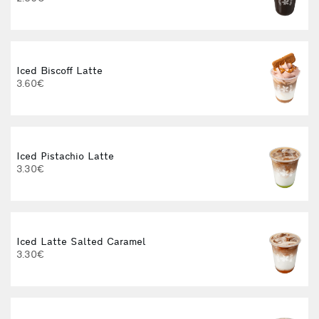
3
Iced Biscoff Latte
I
3.60€
4
Iced Pistachio Latte
3.30€
Iced Latte Salted Caramel
I
3.30€