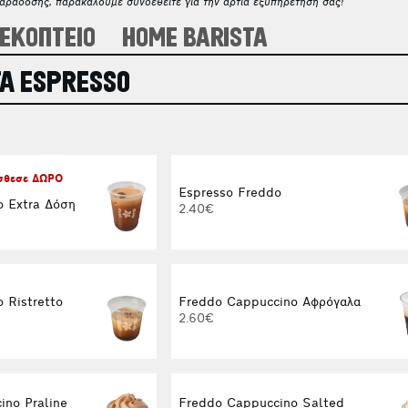
παράδοσης, παρακαλούμε συνδεθείτε για την άρτια εξυπηρέτησή σας!
ΕΚΟΠΤΕΙΟ
HOME BARISTA
Α ESPRESSO
όσθεσε ΔΩΡΟ
Espresso Freddo
o Extra Δόση
2.40€
 Ristretto
Freddo Cappuccino Αφρόγαλα
2.60€
ino Praline
Freddo Cappuccino Salted