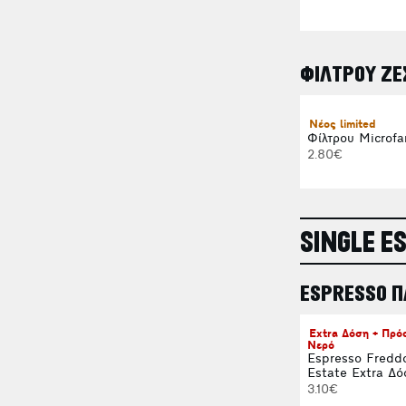
ΦΙΛΤΡΟΥ ΖΕ
Νέος limited
Φίλτρου Microfa
2.80€
SINGLE E
ESPRESSO 
Extra Δόση + Πρ
Νερό
Espresso Fredd
Estate Extra Δό
3.10€