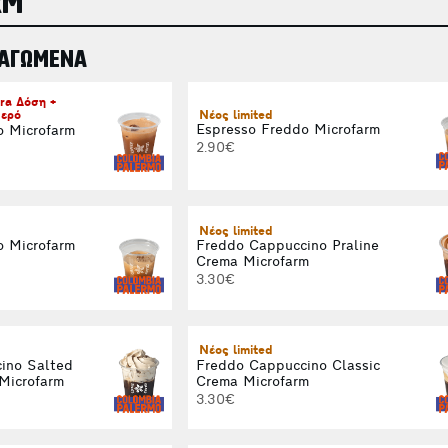
RM
ΠΑΓΩΜΕΝΑ
ra Δόση +
Νέος limited
ερό
Espresso Freddo Microfarm
o Microfarm
2.90€
Νέος limited
o Microfarm
Freddo Cappuccino Praline
Crema Microfarm
3.30€
Νέος limited
ino Salted
Freddo Cappuccino Classic
Microfarm
Crema Microfarm
3.30€