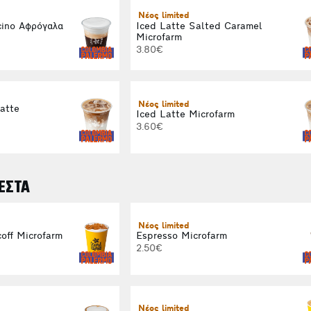
Νέος limited
ino Αφρόγαλα
Iced Latte Salted Caramel
Microfarm
3.80€
Νέος limited
Latte
Iced Latte Microfarm
3.60€
ΕΣΤΑ
Νέος limited
off Microfarm
Espresso Microfarm
2.50€
Νέος limited