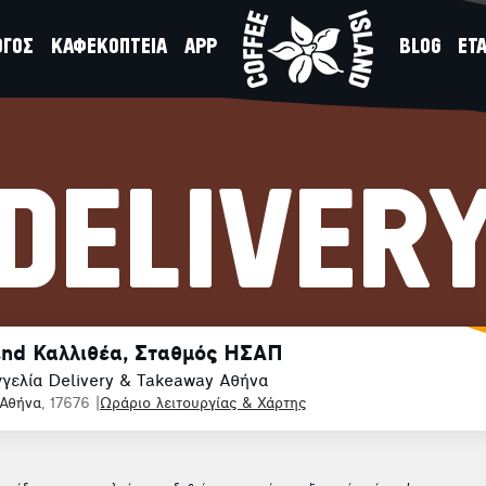
ΟΓΟΣ
ΚΑΦΕΚΟΠΤΕΙΑ
APP
BLOG
ΕΤΑ
DELIVER
land Καλλιθέα, Σταθμός ΗΣΑΠ
γελία Delivery & Takeaway Αθήνα
Αθήνα
, 17676
|
Ωράριο λειτουργίας & Χάρτης