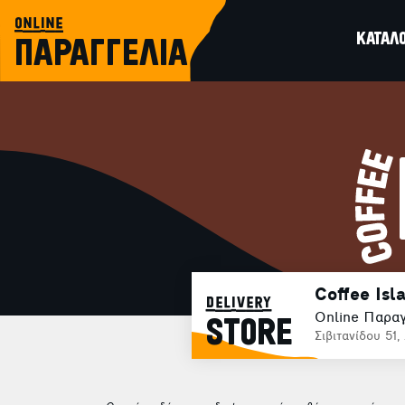
online
ΚΑΤΑΛ
ΠΑΡΑΓΓΕΛΙΑ
Coffee Is
delivery
Online Παραγ
STORE
Σιβιτανίδου 51,