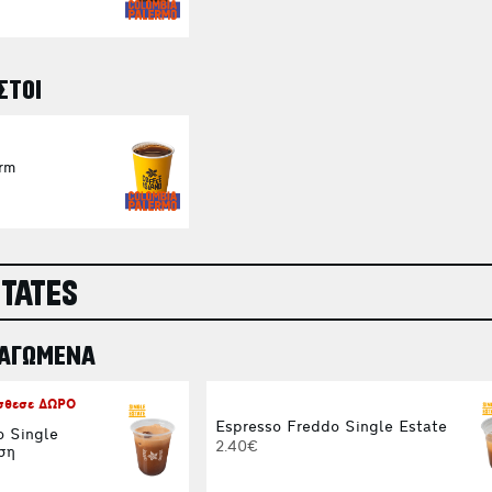
ΣΤΟΙ
rm
STATES
ΠΑΓΩΜΕΝΑ
όσθεσε ΔΩΡΟ
Espresso Freddo Single Estate
o Single
2.40€
ση