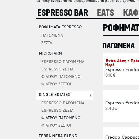
Οι τιμές ενδέχεται να διαφοροποιούνται βάσει του τρόπου 
ESPRESSO BAR
EATS
ΚΑΦ
ΡΟΦΗΜΑΤ
ΡΟΦΗΜΑΤΑ ESPRESSO
ΠΑΓΩΜΕΝΑ
ΖΕΣΤΑ
ΠΑΓΩΜΕΝΑ
MICROFARM
Extra Δόση + Πρ
ESPRESSO ΠΑΓΩΜΕΝΑ
Νερό
Espresso Fredd
ESPRESSO ΖΕΣΤΑ
3.10€
ΦΙΛΤΡΟΥ ΠΑΓΩΜΕΝΟΙ
ΦΙΛΤΡΟΥ ΖΕΣΤΟΙ
SINGLE ESTATES
Espresso Freddo
ESPRESSO ΠΑΓΩΜΕΝΑ
2.40€
ESPRESSO ΖΕΣΤΑ
ΦΙΛΤΡΟΥ ΠΑΓΩΜΕΝΟΙ
ΦΙΛΤΡΟΥ ΖΕΣΤΟΙ
TERRA NERA BLEND
Freddo Cappucc