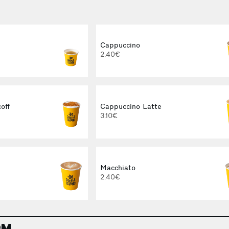
Cappuccino
2.40€
off
Cappuccino Latte
3.10€
Macchiato
2.40€