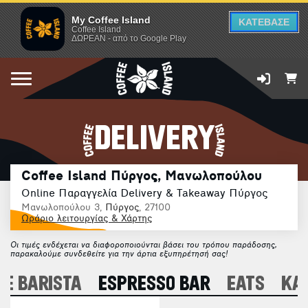
My Coffee Island
ΚΑΤΕΒΑΣΕ
Coffee Island
ΔΩΡΕΑΝ - από το Google Play
DELIVERY
Coffee Island Πύργος, Μανωλοπούλου
Online Παραγγελία Delivery & Takeaway Πύργος
Μανωλοπούλου 3,
Πύργος
, 27100
Ωράριο λειτουργίας & Χάρτης
Οι τιμές ενδέχεται να διαφοροποιούνται βάσει του τρόπου παράδοσης,
παρακαλούμε συνδεθείτε για την άρτια εξυπηρέτησή σας!
E BARISTA
ESPRESSO BAR
EATS
ΚΑ