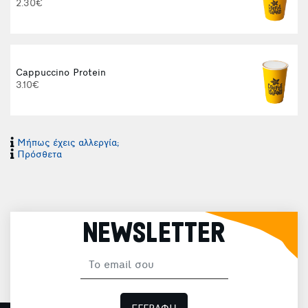
2.30€
Φ
Cappuccino Protein
3.10€
Μήπως έχεις αλλεργία;
Πρόσθετα
Φ
NEWSLETTER