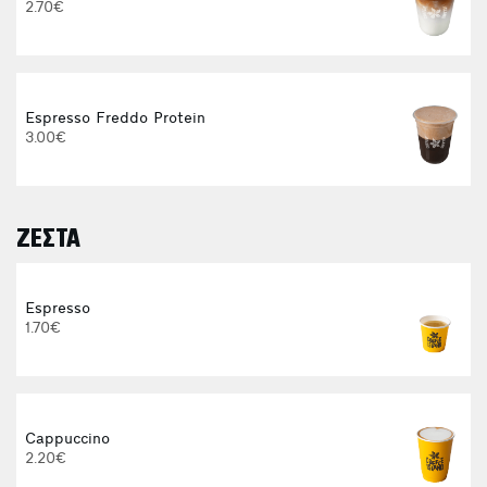
2.70€
E
Espresso Freddo Protein
3.00€
ΖΕΣΤΑ
Espresso
1.70€
Cappuccino
2.20€