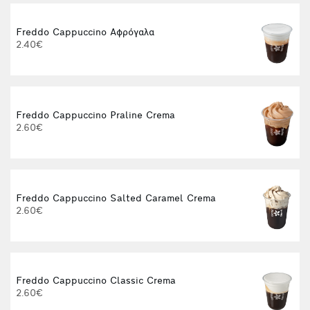
Freddo Cappuccino Αφρόγαλα
2.40€
3
Freddo Cappuccino Praline Crema
2.60€
3
Freddo Cappuccino Salted Caramel Crema
2.60€
Freddo Cappuccino Classic Crema
I
2.60€
4