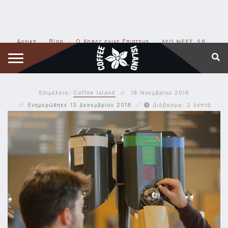
Αρχικη
›
Blog
›
Ο Καφες εγινε Επιστημη
›
ΔΥΟ ΝΕΕΣ, SPECIALTY ΓΕΥΣΤΙΚΕΣ ΕΜΠΕΙΡΙΕΣ
ΔΥΟ ΝΕΕΣ, SPECIALTY ΓΕΥΣΤΙΚΕΣ ΕΜΠΕΙΡΙΕΣ
Επιμέλεια:
Coffee Island
18 Νοεμβρίου 2016
Ενημερώθηκε
13 Δεκεμβρίου 2018
Διάβασμα: 2 λεπτά