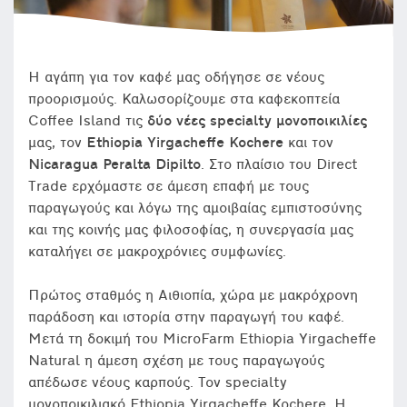
Η αγάπη για τον καφέ μας οδήγησε σε νέους
προορισμούς. Καλωσορίζουμε στα καφεκοπτεία
Coffee Island τις
δύο νέες specialty μονοποικιλίες
μας, τον
Ethiopia Yirgacheffe Kochere
και τον
Nicaragua
Peralta
Dipilto
.
Στο πλαίσιο του Direct
Trade ερχόμαστε σε άμεση επαφή με τους
παραγωγούς και λόγω της αμοιβαίας εμπιστοσύνης
και της κοινής μας φιλοσοφίας, η συνεργασία μας
καταλήγει σε μακροχρόνιες συμφωνίες.
Πρώτος σταθμός η Αιθιοπία, χώρα με μακρόχρονη
παράδοση και ιστορία στην παραγωγή του καφέ.
Μετά τη δοκιμή του MicroFarm Ethiopia Yirgacheffe
Natural η άμεση σχέση με τους παραγωγούς
απέδωσε νέους καρπούς. Τον specialty
μονοποικιλιακό Ethiopia Yirgacheffe Kochere. Η